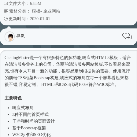
文件大小：6.85M
素材分类：
模板
-
企业网站
更新时间：2020-01-01
寻觅
1
CleningMaster是一个有很多特色的多功能,
响应式
HTML5模板
，适合
在清洁服务业务上的公司，华丽的清洁服务
网站模板
,不仅看起来漂
亮,也有令人耳目一新的功能，很容易定制根据你的需要。使用流行
的前端CSS框架Bootstrap构建,
响应式
的布局在每一个屏幕看起来都
很不错,容易定制， HTML5和CSS3代码100%符合W3C标准。
主要特色
响应式
布局
3种不同的首页样式
干净和
时尚
的页面设计
基于
Bootstrap框架
W3C标准和SEO优化