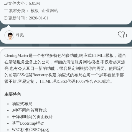
文件大小：6.85M
素材分类：
模板
-
企业网站
更新时间：2020-01-01
寻觅
1
CleningMaster是一个有很多特色的多功能,
响应式
HTML5模板
，适合
在清洁服务业务上的公司，华丽的清洁服务
网站模板
,不仅看起来漂
亮,也有令人耳目一新的功能，很容易定制根据你的需要。使用流行
的前端CSS框架Bootstrap构建,
响应式
的布局在每一个屏幕看起来都
很不错,容易定制， HTML5和CSS3代码100%符合W3C标准。
主要特色
响应式
布局
3种不同的首页样式
干净和
时尚
的页面设计
基于
Bootstrap框架
W3C标准和SEO优化