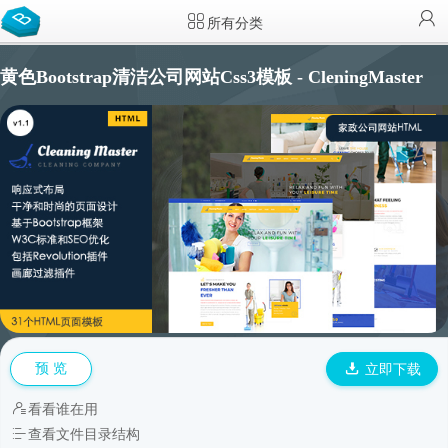
所有分类
黄色Bootstrap清洁公司网站Css3模板 - CleningMaster
预 览
立即下载
看看谁在用
查看文件目录结构