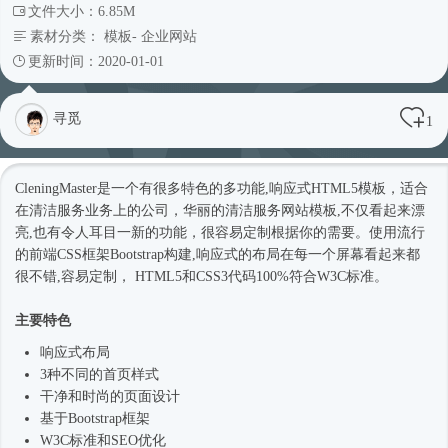
文件大小：6.85M
素材分类：
模板
-
企业网站
更新时间：2020-01-01
寻觅
1
CleningMaster是一个有很多特色的多功能,
响应式
HTML5模板
，适合
在清洁服务业务上的公司，华丽的清洁服务
网站模板
,不仅看起来漂
亮,也有令人耳目一新的功能，很容易定制根据你的需要。使用流行
的前端CSS框架Bootstrap构建,
响应式
的布局在每一个屏幕看起来都
很不错,容易定制， HTML5和CSS3代码100%符合W3C标准。
主要特色
响应式
布局
3种不同的首页样式
干净和
时尚
的页面设计
基于
Bootstrap框架
W3C标准和SEO优化