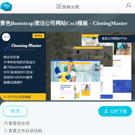
所有分类
黄色Bootstrap清洁公司网站Css3模板 - CleningMaster
预 览
立即下载
看看谁在用
查看文件目录结构