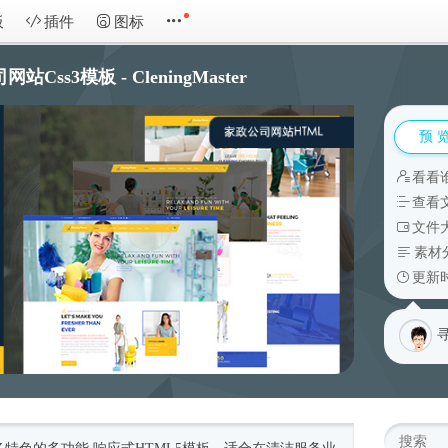
板
插件
图标
站Css3模板 - CleningMaster
预 
看看
查看
文件大
素材
更新时