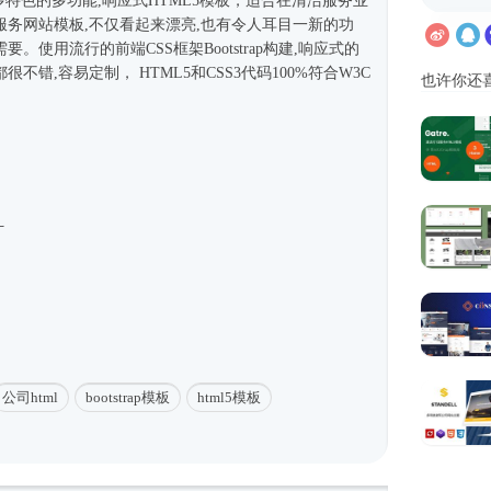
有很多特色的多功能,
响应式
HTML5模板
，适合在清洁服务业
服务
网站模板
,不仅看起来漂亮,也有令人耳目一新的功
使用流行的前端CSS框架Bootstrap构建,
响应式
的
不错,容易定制， HTML5和CSS3代码100%符合W3C
也许你还
计
公司html
bootstrap模板
html5模板