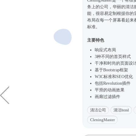
CleningMaster是一个
务上的公司，华丽的清洁
能，很容易定制根据你的需要。
布局在每一个屏幕看起来都很
标准。
主要特色
响应式
布局
3种不同的首页样式
干净和
时尚
的页面设
基于
Bootstrap框架
W3C标准和SEO优化
包括Revolution插件
平滑的动画效果
画廊过滤插件
清洁公司
清洁html
CleningMaster