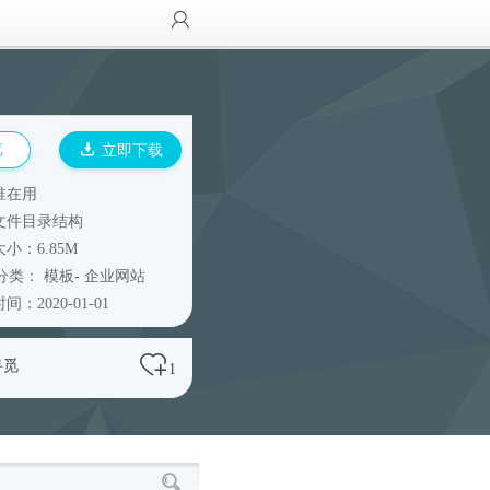
览
立即下载
谁在用
文件目录结构
小：6.85M
分类：
模板
-
企业网站
间：2020-01-01
寻觅
1