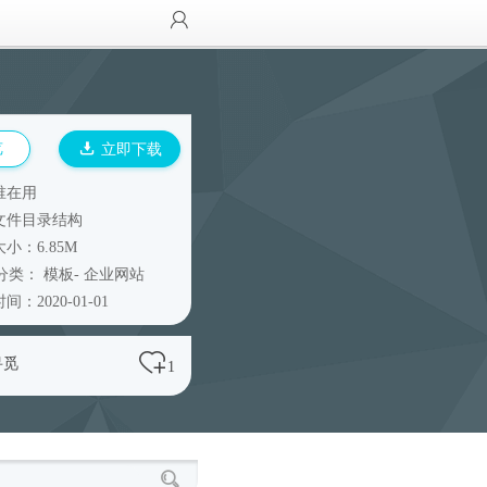
览
立即下载
谁在用
文件目录结构
小：6.85M
分类：
模板
-
企业网站
间：2020-01-01
寻觅
1