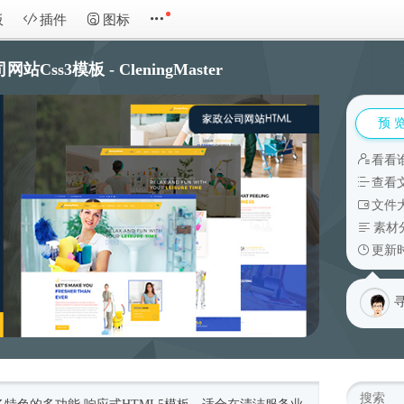
板
插件
图标
站Css3模板 - CleningMaster
预 
看看
查看
文件大
素材
更新时