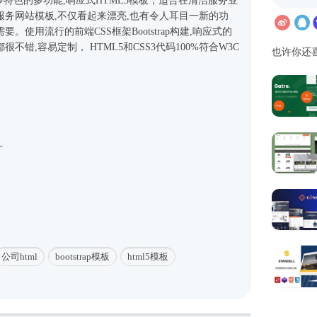
有很多特色的多功能,
响应式
HTML5模板
，适合在清洁服务业
服务
网站模板
,不仅看起来漂亮,也有令人耳目一新的功
使用流行的前端CSS框架Bootstrap构建,
响应式
的
不错,容易定制， HTML5和CSS3代码100%符合W3C
也许你还
计
公司html
bootstrap模板
html5模板