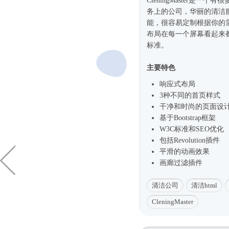
CleningMaster是一个
务上的公司，华丽的清洁
能，很容易定制根据你的需要。
布局在每一个屏幕看起来都很
标准。
主要特色
响应式
布局
3种不同的首页样式
干净和
时尚
的页面设
基于
Bootstrap框架
W3C标准和SEO优化
包括Revolution插件
平滑的动画效果
画廊过滤插件
清洁公司
清洁html
CleningMaster