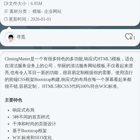
文件大小：6.85M
素材分类：
模板
-
企业网站
更新时间：2020-01-01
寻觅
1
CleningMaster是一个有很多特色的多功能,
响应式
HTML5模板
，适合
在清洁服务业务上的公司，华丽的清洁服务
网站模板
,不仅看起来漂
亮,也有令人耳目一新的功能，很容易定制根据你的需要。使用流行
的前端CSS框架Bootstrap构建,
响应式
的布局在每一个屏幕看起来都
很不错,容易定制， HTML5和CSS3代码100%符合W3C标准。
主要特色
响应式
布局
3种不同的首页样式
干净和
时尚
的页面设计
基于
Bootstrap框架
W3C标准和SEO优化