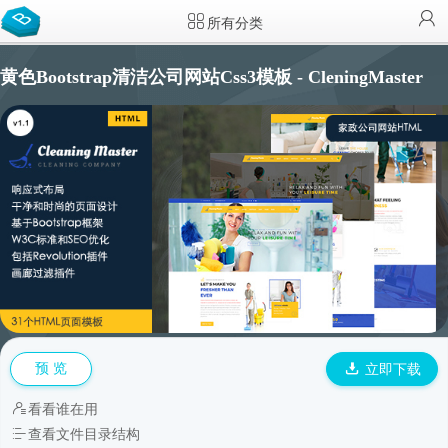
所有分类
黄色Bootstrap清洁公司网站Css3模板 - CleningMaster
预 览
立即下载
看看谁在用
查看文件目录结构