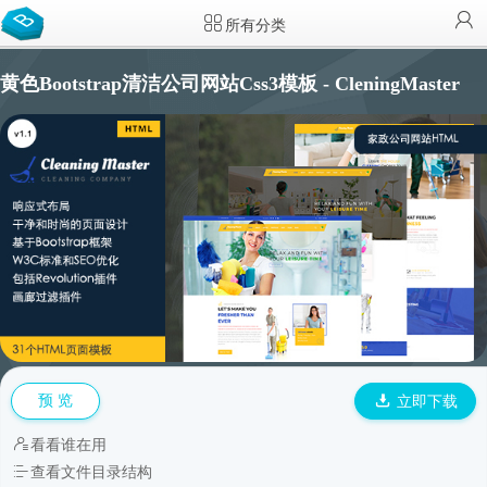
所有分类
黄色Bootstrap清洁公司网站Css3模板 - CleningMaster
预 览
立即下载
看看谁在用
查看文件目录结构