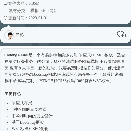
文件大小：6.85M
素材分类：
模板
-
企业网站
更新时间：2020-01-01
寻觅
1
CleningMaster是一个有很多特色的多功能,
响应式
HTML5模板
，适合
在清洁服务业务上的公司，华丽的清洁服务
网站模板
,不仅看起来漂
亮,也有令人耳目一新的功能，很容易定制根据你的需要。使用流行
的前端CSS框架Bootstrap构建,
响应式
的布局在每一个屏幕看起来都
很不错,容易定制， HTML5和CSS3代码100%符合W3C标准。
主要特色
响应式
布局
3种不同的首页样式
干净和
时尚
的页面设计
基于
Bootstrap框架
W3C标准和SEO优化